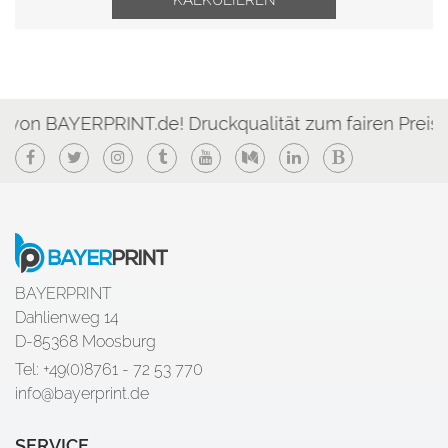
KALKULIEREN
RPRINT.de! Druckqualität zum fairen Preis, günstig &
Facebook
Twitter
Instagram
Tumblr
YouTube
Medium
LinkedIn
Blogger
BAYERPRINT
Dahlienweg 14
D-85368 Moosburg
Tel: +49(0)8761 - 72 53 770
info@bayerprint.de
SERVICE