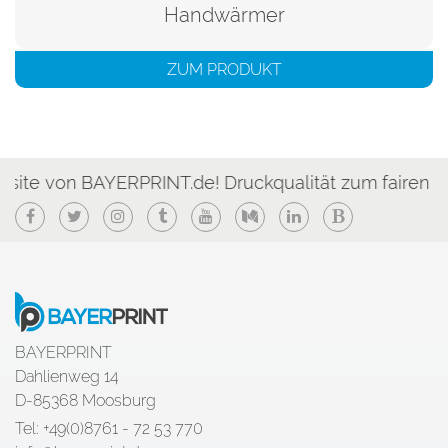
Handwärmer
ZUM PRODUKT
BAYERPRINT.de! Druckqualität zum fairen Preis, güns
Facebook
Twitter
Instagram
Tumblr
YouTube
Medium
LinkedIn
Blogger
BAYERPRINT
Dahlienweg 14
D-85368 Moosburg
Tel: +49(0)8761 - 72 53 770