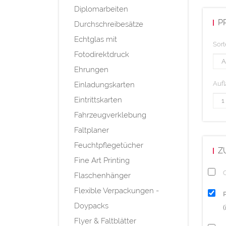
Diplomarbeiten
P
Durchschreibesätze
Echtglas mit
Sort
Fotodirektdruck
Ehrungen
Aufl
Einladungskarten
Eintrittskarten
Fahrzeugverklebung
Faltplaner
Feuchtpflegetücher
Z
Fine Art Printing
Q
Flaschenhänger
Flexible Verpackungen -
Doypacks
Flyer & Faltblätter