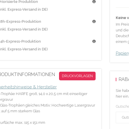
riorisierte Produktion
inkl. Express-Versand in DE)
Keine v
48h-Express-Produktion
Im Prei
inkl. Express-Versand in DE)
und die
Deutsch
24h-Express-Produktion
einem g
inkl. Express-Versand in DE)
Papier
RODUKTINFORMATIONEN
DRUCKVORLAGEN
RAB
herheitshinweise & Hersteller
Sie hab
-Trophäe HARFE groß, 14,0 x 20,5 cm mit einseitiger
hier ein.
rgravur
 Glas-Trophäen gleiches Motiv: Hochwertige Lasergravur
Gutsch
 auf 5 mm starkem Glas
urfläche max.: 115 x 151 mm