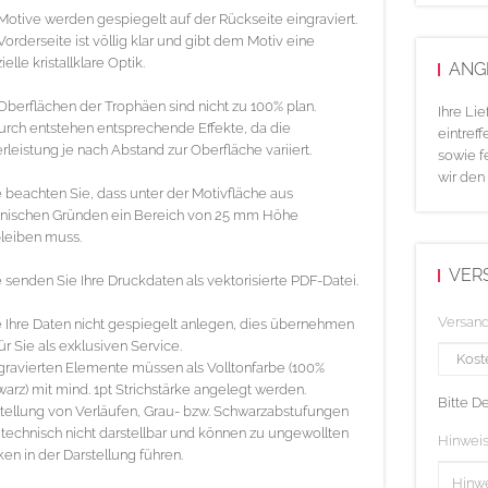
Motive werden gespiegelt auf der Rückseite eingraviert.
Vorderseite ist völlig klar und gibt dem Motiv eine
ielle kristallklare Optik.
ANG
Oberflächen der Trophäen sind nicht zu 100% plan.
Ihre Li
rch entstehen entsprechende Effekte, da die
eintreff
rleistung je nach Abstand zur Oberfläche variiert.
sowie f
wir den
e beachten Sie, dass unter der Motivfläche aus
hnischen Gründen ein Bereich von 25 mm Höhe
bleiben muss.
VER
e senden Sie Ihre Druckdaten als vektorisierte PDF-Datei.
Versan
e Ihre Daten nicht gespiegelt anlegen, dies übernehmen
für Sie als exklusiven Service.
gravierten Elemente müssen als Volltonfarbe (100%
arz) mit mind. 1pt Strichstärke angelegt werden.
Bitte D
tellung von Verläufen, Grau- bzw. Schwarzabstufungen
 technisch nicht darstellbar und können zu ungewollten
Hinweis
en in der Darstellung führen.