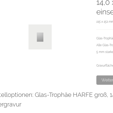
14,0
eins
115 x 151 m
Glas-Trophäe
Alle Glas-T
5 mm stark
Gravurfläch
Die Motive w
Weite
Vorderseite i
elloptionen: Glas-Trophäe HARFE groß, 14
Optik.
ergravur
Die Oberflä