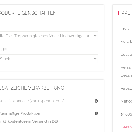
entstehen e
Abstand zur 
RODUKTEIGENSCHAFTEN
PRE
Bitte beacht
e:
Preis
Gründen ein
Verarb
Bitte senden
age:
Zusat
Bitte Ihre D
Versa
als exklusiv
Bezah
Die gravier
USÄTZLICHE VERARBEITUNG
mind. 1pt St
Rabat
Grau- bzw. 
ualitätskontrolle (von Experten empf.)
Nettop
können zu u
Planmäßige Produktion
19.00
(inkl. kostenlosem Versand in DE)
Gesam