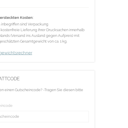
ersteckten Kosten:
s inbegriffen sind Verpackung
 kostenfreie Lieferung Ihrer Drucksachen innerhalb
lands (Versand ins Ausland gegen Aufpreis) mit
eschätzten Gesamtgewicht von ca. 1 kg.
gewichtsrechner
ATTCODE
en einen Gutscheincode? -Tragen Sie diesen bitte
eincode