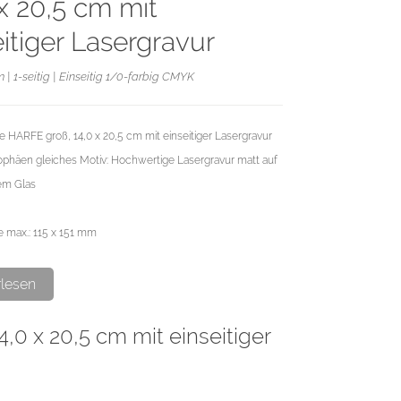
 x 20,5 cm mit
eitiger Lasergravur
m | 1-seitig | Einseitig 1/0-farbig CMYK
 HARFE groß, 14,0 x 20,5 cm mit einseitiger Lasergravur
rophäen gleiches Motiv: Hochwertige Lasergravur matt auf
em Glas
e max.: 115 x 151 mm
erden gespiegelt auf der Rückseite eingraviert. Die
rlesen
st völlig klar und gibt dem Motiv eine spezielle kristallklare
,0 x 20,5 cm mit einseitiger
chen der Trophäen sind nicht zu 100% plan. Dadurch