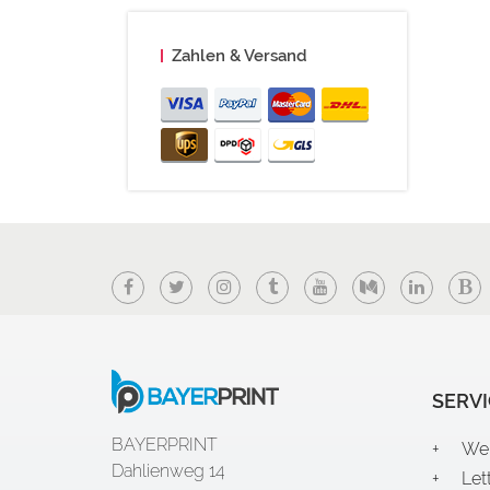
Zahlen & Versand
Her
Facebook
Twitter
Instagram
Tumblr
YouTube
Medium
LinkedIn
Bl
SERVI
BAYERPRINT
We
Dahlienweg 14
Let