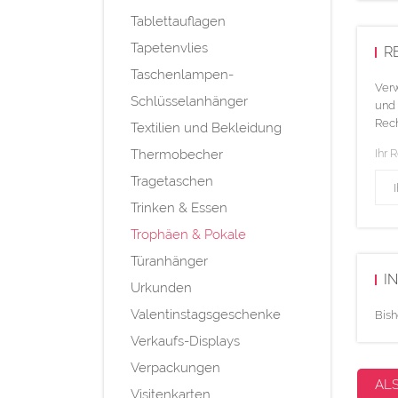
Tablettauflagen
Tapetenvlies
R
Taschenlampen-
Verw
Schlüsselanhänger
und 
Rech
Textilien und Bekleidung
Thermobecher
Ihr 
Tragetaschen
Trinken & Essen
Trophäen & Pokale
Türanhänger
I
Urkunden
Valentinstagsgeschenke
Bish
Verkaufs-Displays
Verpackungen
AL
Visitenkarten