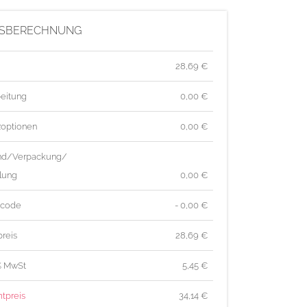
ntsprechende Effekte, da die Laserleistung je nach
Oberfläche variiert.
ISBERECHNUNG
en Sie, dass unter der Motivfläche aus technischen
28,69
€
 Bereich von 25 mm Höhe freibleiben muss.
eitung
0,00 €
 Sie Ihre Druckdaten als vektorisierte PDF-Datei.
zoptionen
0,00 €
aten nicht gespiegelt anlegen, dies übernehmen wir für Sie
nd/Verpackung/
en Service.
lung
0,00 €
ten Elemente müssen als Volltonfarbe (100% Schwarz) mit
richstärke angelegt werden. Darstellung von Verläufen,
tcode
- 0,00 €
Schwarzabstufungen sind technisch nicht darstellbar und
reis
28,69
€
ngewollten Lücken in der Darstellung führen.
% MwSt
5,45
€
tpreis
34,14
€