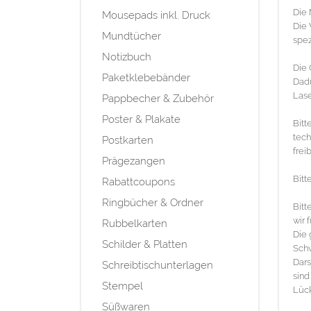
Die 
Mousepads inkl. Druck
Die 
Mundtücher
spez
Notizbuch
Die 
Paketklebebänder
Dadu
Lase
Pappbecher & Zubehör
Poster & Plakate
Bitt
tec
Postkarten
frei
Prägezangen
Bitt
Rabattcoupons
Ringbücher & Ordner
Bitt
wir 
Rubbelkarten
Die 
Schilder & Platten
Schw
Dars
Schreibtischunterlagen
sind
Stempel
Lück
Süßwaren