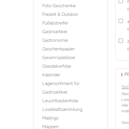
P
Foto-Geschenke
(
Freizeit & Outdoor
Fußabstreifer
(
Gastroartikel
Gastronomie
Geschenkpapier
(
Gewinnspiellose
Glasdekorfolie
P
Kalender
Lagersortiment für
Sic
Gastroartikel
Glas
Lase
Leuchtkastenfolie
Alle
Loseblattsammlung
matt
Mailings
Grav
Mappen