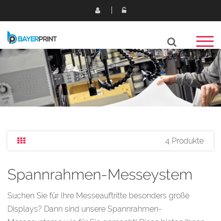
4 Produkte
Spannrahmen-Messeystem
Suchen Sie für Ihre Messeauftritte besonders große
Displays? Dann sind unsere Spannrahmen-