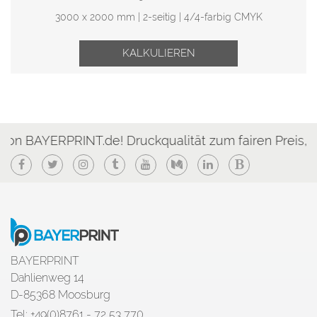
3000 x 2000 mm | 2-seitig | 4/4-farbig CMYK
KALKULIEREN
PRINT.de! Druckqualität zum fairen Preis, günstig & 
Facebook
Twitter
Instagram
Tumblr
YouTube
Medium
LinkedIn
Blogger
BAYERPRINT
Dahlienweg 14
D-85368 Moosburg
Tel: +49(0)8761 - 72 53 770