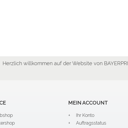
llkommen auf der Website von BAYERPRINT.de! Druckqua
ogger
CE
MEIN ACCOUNT
bshop
Ihr Konto
tershop
Auftragsstatus