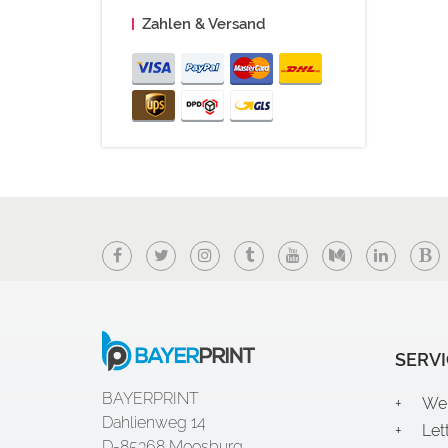
Zahlen & Versand
Herzlich wi
Facebook
Twitter
Instagram
Tumblr
YouTube
Medium
LinkedIn
Bl
SERVI
BAYERPRINT
We
Dahlienweg 14
Let
D-85368 Moosburg