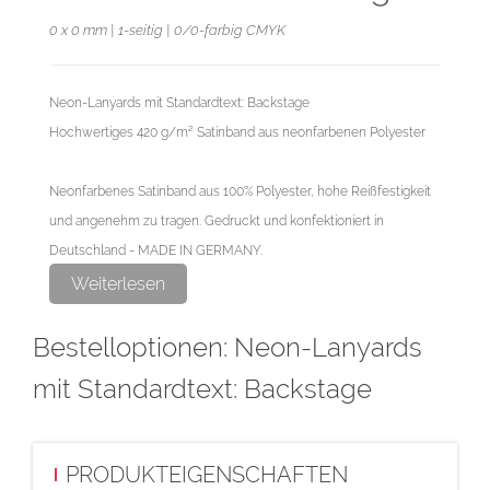
0 x 0 mm | 1-seitig | 0/0-farbig CMYK
Neon-Lanyards mit Standardtext: Backstage
Hochwertiges 420 g/m² Satinband aus neonfarbenen Polyester
Neonfarbenes Satinband aus 100% Polyester, hohe Reißfestigkeit
und angenehm zu tragen. Gedruckt und konfektioniert in
Deutschland - MADE IN GERMANY.
Weiterlesen
Bandlänge inklusive Zubehör ca. 475 mm.
Bestelloptionen: Neon-Lanyards
Karabinerhaken oder Schlüsselring aus Metall auswählbar.
mit Standardtext: Backstage
Diese Auflage wird im hochwertigen Thermo-
Sublimationsverfahren hergestellt.
Die neonfarbenen Bänder werden schwarz bedruckt.
PRODUKTEIGENSCHAFTEN