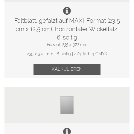
Faltblatt, gefalzt auf MAXI-Format (23,5
cm x 12,5 cm), horizontaler Wickelfalz,
6-seitig
Format: 235 x 372 mm
235 x 372 mm | 6-seitig | 4/4-farbig CMYK
KALKULIEREN