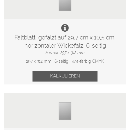
Faltblatt, gefalzt auf 29,7 cm x 10,5 cm,
horizontaler Wickefalz, 6-seitig
Format: 297 x 312 mm
297 x 312 mm | 6-seitig | 4/4-farbig CMYK
KALKULIEREN