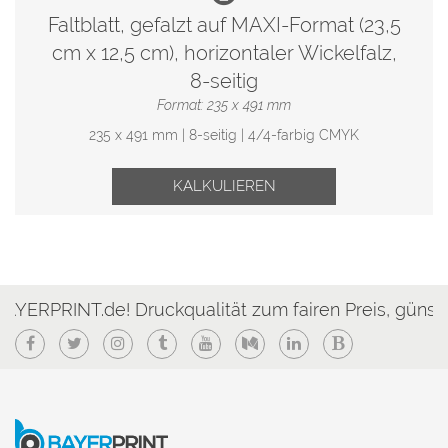
Faltblatt, gefalzt auf MAXI-Format (23,5
cm x 12,5 cm), horizontaler Wickelfalz,
8-seitig
Format: 235 x 491 mm
235 x 491 mm | 8-seitig | 4/4-farbig CMYK
KALKULIEREN
NT.de! Druckqualität zum fairen Preis, günstig & sch
Facebook
Twitter
Instagram
Tumblr
YouTube
Medium
LinkedIn
Blogger