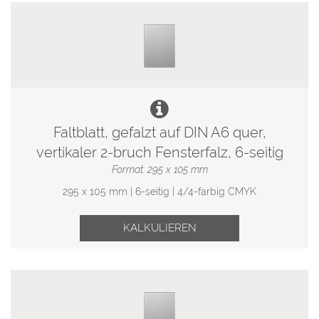
Faltblatt, gefalzt auf DIN A6 quer,
vertikaler 2-bruch Fensterfalz, 6-seitig
Format: 295 x 105 mm
295 x 105 mm | 6-seitig | 4/4-farbig CMYK
KALKULIEREN