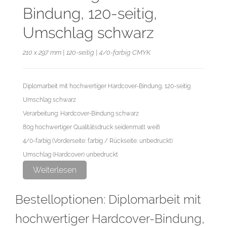
Bindung, 120-seitig,
Umschlag schwarz
210 x 297 mm | 120-seitig | 4/0-farbig CMYK
Diplomarbeit mit hochwertiger Hardcover-Bindung, 120-seitig
Umschlag schwarz
Verarbeitung: Hardcover-Bindung schwarz
80g hochwertiger Qualitätsdruck seidenmatt weiß
4/0-farbig (Vorderseite: farbig / Rückseite: unbedruckt)
Umschlag (Hardcover) unbedruckt
Endformat: 21,0 cm x 29,7 cm
Weiterlesen
Datenformat: 21,6 cm x 30,3 cm
Bestelloptionen: Diplomarbeit mit
Diese Auflage wird im hochwertigen Digitaldruck hergestellt.
hochwertiger Hardcover-Bindung,