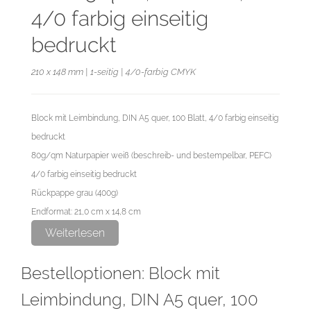
4/0 farbig einseitig
bedruckt
210 x 148 mm | 1-seitig | 4/0-farbig CMYK
Block mit Leimbindung, DIN A5 quer, 100 Blatt, 4/0 farbig einseitig
bedruckt
80g/qm Naturpapier weiß (beschreib- und bestempelbar, PEFC)
4/0 farbig einseitig bedruckt
Rückpappe grau (400g)
Endformat: 21,0 cm x 14,8 cm
Datenformat: 21,6 cm x 15,4 cm
Weiterlesen
Bestelloptionen: Block mit
Die optional auswählbare Lochung wird wie folgt ausgeführt:
Abstand Lochmitte zur Papierkante: 11 mm
Leimbindung, DIN A5 quer, 100
Durchmesser der Lochung: 6 mm