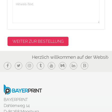
Herzlich willkommen auf der Website von B
Facebook
Twitter
Instagram
Tumblr
YouTube
Medium
LinkedIn
Blogger
BAYERPRINT
Dahlienweg 14
D-85368 Moosburg