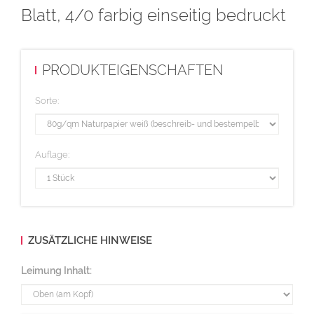
Blatt, 4/0 farbig einseitig bedruckt
Abstand Lochmitte zur Lochmitte: 80 mm
Diese Auflage wird im Digitaldruck hergestellt.
PRODUKTEIGENSCHAFTEN
Sorte:
Auflage:
ZUSÄTZLICHE HINWEISE
Leimung Inhalt: