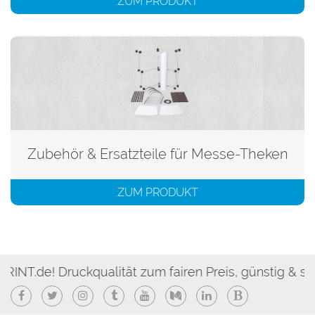
ZUM PRODUKT
Zubehör & Ersatzteile für Messe-Theken
ZUM PRODUKT
ruckqualität zum fairen Preis, günstig & schnell!
Facebook
Twitter
Instagram
Tumblr
YouTube
Medium
LinkedIn
Blogger