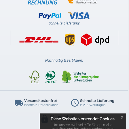
Schnelle Lieferung:
Nachhaltig & zertifiziert:
Versandkostenfrei
Schnelle Lieferung
innerhalb Deutschlands
in 2–4 Werktagen
x
SSL-gesichert
Diese Website verwendet Cookies.
Sichere Datenübertragung
Um unsere Webseite für Sie optimal zu