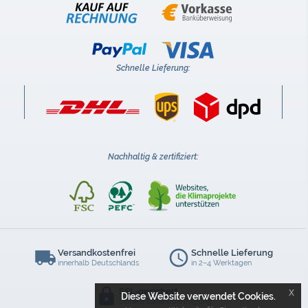
Schnelle Lieferung:
Nachhaltig & zertifiziert:
Versandkostenfrei
Schnelle Lieferung
innerhalb Deutschlands
in 2–4 Werktagen
x
SSL-gesichert
Diese Website verwendet Cookies.
Sichere Datenübertragung