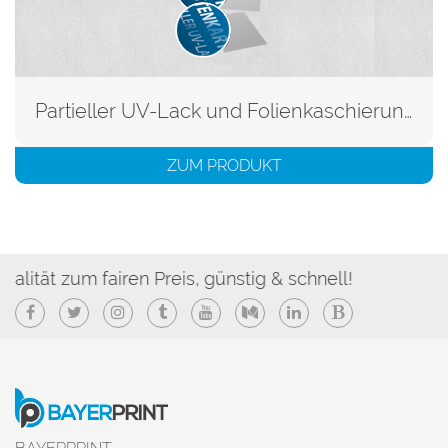
Partieller UV-Lack und Folienkaschierung
ZUM PRODUKT
 fairen Preis, günstig & schnell!
Facebook
Twitter
Instagram
Tumblr
YouTube
Medium
LinkedIn
Blogger