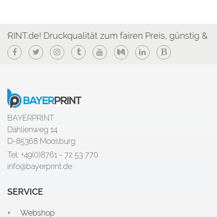
Druckqualität zum fairen Preis, günstig & schnell!
Facebook
Twitter
Instagram
Tumblr
YouTube
Medium
LinkedIn
Blogger
BAYERPRINT
Dahlienweg 14
D-85368 Moosburg
Tel: +49(0)8761 - 72 53 770
info@bayerprint.de
SERVICE
Webshop